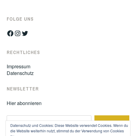
FOLGE UNS
Facebook
Instagram
Twitter
RECHTLICHES
Impressum
Datenschutz
NEWSLETTER
Hier abonnieren
S
SUCHE
u
Datenschutz und Cookies: Diese Website verwendet Cookies. Wenn du
c
die Website weiterhin nutzt, stimmst du der Verwendung von Cookies