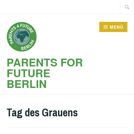
Zum
Suche
Inhalt
nach:
springen
MENÜ
PARENTS FOR
FUTURE
BERLIN
Tag des Grauens