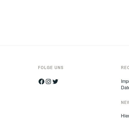
FOLGE UNS
RE
Facebook
Instagram
Twitter
Imp
Dat
NE
Hie