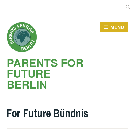
Zum
Suche
Inhalt
nach:
springen
MENÜ
PARENTS FOR
FUTURE
BERLIN
For Future Bündnis