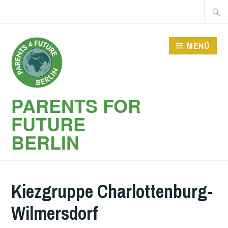
Zum
Suche
Inhalt
nach:
springen
MENÜ
PARENTS FOR
FUTURE
BERLIN
Kiezgruppe Charlottenburg-
Wilmersdorf