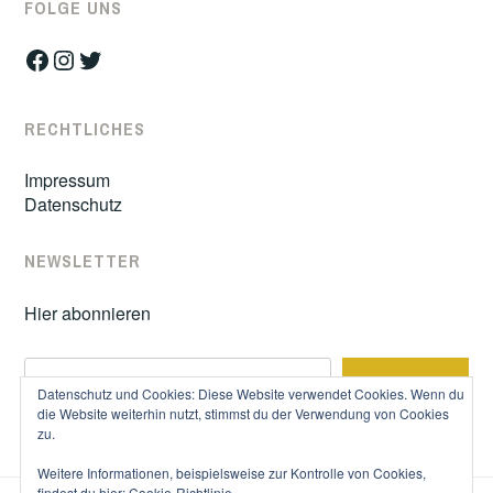
FOLGE UNS
Facebook
Instagram
Twitter
RECHTLICHES
Impressum
Datenschutz
NEWSLETTER
Hier abonnieren
S
SUCHE
u
Datenschutz und Cookies: Diese Website verwendet Cookies. Wenn du
c
die Website weiterhin nutzt, stimmst du der Verwendung von Cookies
zu.
h
e
Weitere Informationen, beispielsweise zur Kontrolle von Cookies,
n
findest du hier:
Cookie-Richtlinie