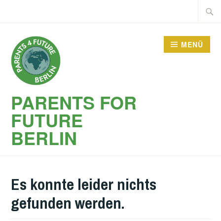
Zum
Suche
Inhalt
nach:
springen
MENÜ
PARENTS FOR
FUTURE
BERLIN
Es konnte leider nichts
gefunden werden.