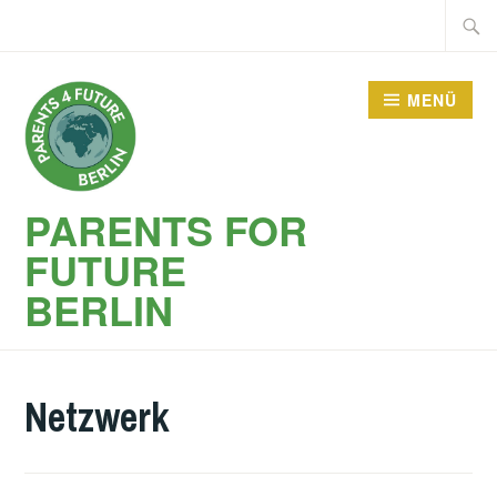
Zum
Suche
Inhalt
nach:
springen
MENÜ
PARENTS FOR
FUTURE
BERLIN
Netzwerk