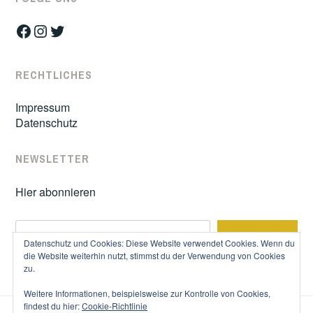
Facebook
Instagram
Twitter
RECHTLICHES
Impressum
Datenschutz
NEWSLETTER
Hier abonnieren
S
SUCHE
u
Datenschutz und Cookies: Diese Website verwendet Cookies. Wenn du
c
die Website weiterhin nutzt, stimmst du der Verwendung von Cookies
zu.
h
e
Weitere Informationen, beispielsweise zur Kontrolle von Cookies,
n
findest du hier:
Cookie-Richtlinie