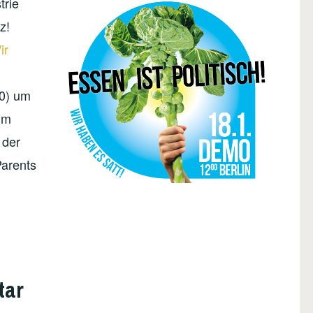
trie
z!
ir
20) um
im
 der
Parents
tar