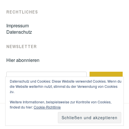
RECHTLICHES
Impressum
Datenschutz
NEWSLETTER
Hier abonnieren
S
SUCHE
u
Datenschutz und Cookies: Diese Website verwendet Cookies. Wenn du
c
die Website weiterhin nutzt, stimmst du der Verwendung von Cookies
zu.
h
e
Weitere Informationen, beispielsweise zur Kontrolle von Cookies,
n
findest du hier:
Cookie-Richtlinie
STOLZ BEREITGESTELLT VON WORDPRESS
|
THEME: IXION
VON
AUTOMATTIC
.