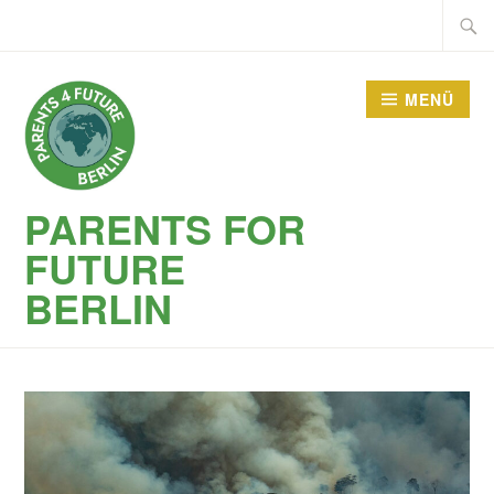
Zum
Suche
Inhalt
nach:
springen
MENÜ
PARENTS FOR
FUTURE
BERLIN